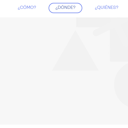
¿CÓMO?
¿DÓNDE?
¿QUIÉNES?
n